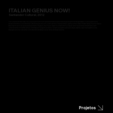
ITALIAN GENIUS NOW!
Santander Cultural, 2012
Com curadoria de Marco Bazzini, a exposição foi um trecho que testemunha 60 anos de produção da arte e do design italianos. A exposição foi uma
iniciativa da Unisinos e do Santander Cultural em parceria com o Centro de Arte Contemporânea Luigi Pecci (Prato, Itália). A Italian Genius Now foi criada no
Brasil depois de ter sido apresentada em Hanói, Cingapura, Seul, Tóquio, Taipei, Nova Delhi e Roma, e depois de ter representado oficialmente a arte
contemporânea no Pavilhão da Expo 2010 Itália em Xangai. Executamos o projeto expográfico para esta edição, aliando o rigor museográfico a uma
linguagem de cores marcantes como elemento de diálogo com as obras de design expostas.
Projetos