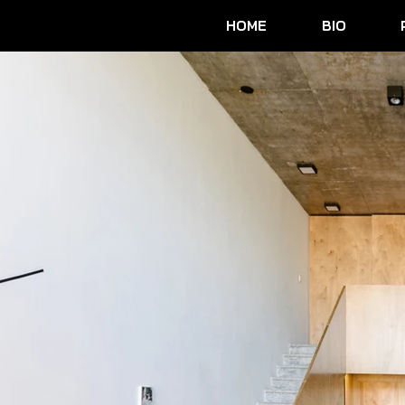
HOME
BIO